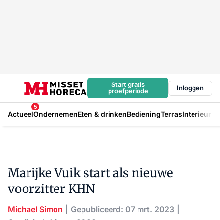
Start gratis
Inloggen
proefperiode
5
Actueel
Ondernemen
Eten & drinken
Bediening
Terras
Interieur
In
Marijke Vuik start als nieuwe
voorzitter KHN
Michael Simon
Gepubliceerd: 07 mrt. 2023