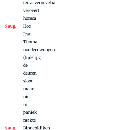
nog
terrasvernevelaar
maandje
verovert
door
horeca
Hoe
Jean
Thoma
noodgedwongen
(tijdelijk)
de
deuren
sloot,
maar
niet
in
paniek
raakte
Binnenkijken