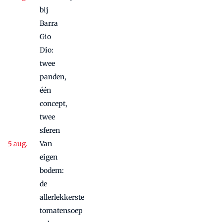
bij
Barra
Gio
Dio:
twee
panden,
één
concept,
twee
sferen
Van
eigen
bodem:
de
allerlekkerste
tomatensoep