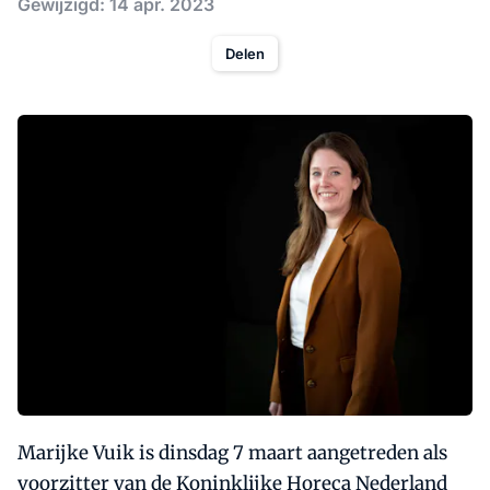
Gewijzigd: 14 apr. 2023
Delen
Marijke Vuik is dinsdag 7 maart aangetreden als
voorzitter van de Koninklijke Horeca Nederland