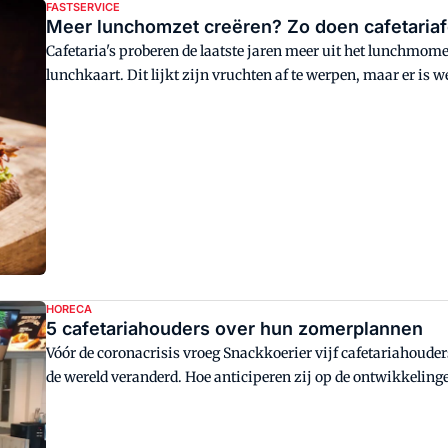
FASTSERVICE
Meer lunchomzet creëren? Zo doen cafetariaf
Cafetaria's proberen de laatste jaren meer uit het lunchmome
lunchkaart. Dit lijkt zijn vruchten af te werpen, maar er is
succesvol te zijn. Formules vertellen hoe het hen vergaat en g
HORECA
5 cafetariahouders over hun zomerplannen
Vóór de coronacrisis vroeg Snackkoerier vijf cafetariahoude
de wereld veranderd. Hoe anticiperen zij op de ontwikkeling