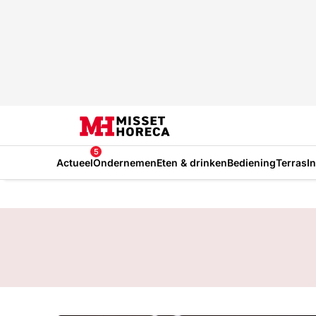
5
Actueel
Ondernemen
Eten & drinken
Bediening
Terras
I