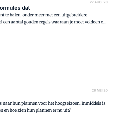
27 AUG. 20
ormules dat
nt te halen, onder meer met een uitgebreidere
 wel een aantal gouden regels waaraan je moet voldoen om
even tips.
28 MEI 20
rs naar hun plannen voor het hoogseizoen. Inmiddels is
en en hoe zien hun plannen er nu uit?