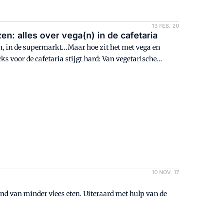
13 FEB. 20
en: alles over vega(n) in de cafetaria
, in de supermarkt...Maar hoe zit het met vega en
s voor de cafetaria stijgt hard: Van vegetarische
d voor jouw bedrijf en hoe speel je in op de wensen van
10 NOV. 17
d van minder vlees eten. Uiteraard met hulp van de