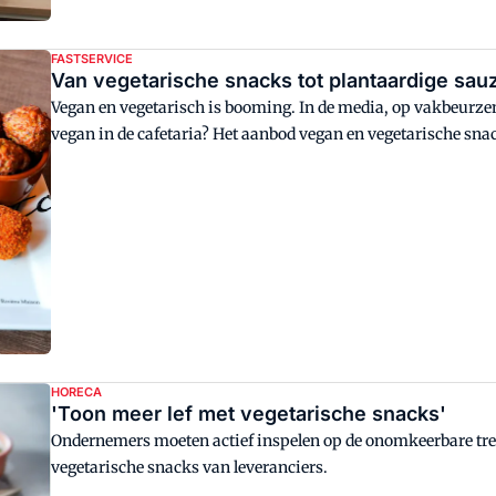
FASTSERVICE
Van vegetarische snacks tot plantaardige sauz
Vegan en vegetarisch is booming. In de media, op vakbeurzen
vegan in de cafetaria? Het aanbod vegan en vegetarische snack
frikadel tot vegan sauzen, pizza en ijs. Wat betekent de tren
flexitariërs, vegetariërs en veganisten?
HORECA
'Toon meer lef met vegetarische snacks'
Ondernemers moeten actief inspelen op de onomkeerbare tren
vegetarische snacks van leveranciers.