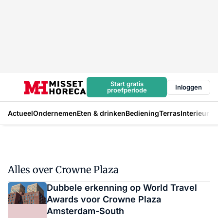
Start gratis
Inloggen
proefperiode
Actueel
Ondernemen
Eten & drinken
Bediening
Terras
Interieur
In
Alles over Crowne Plaza
Dubbele erkenning op World Travel
Awards voor Crowne Plaza
Amsterdam-South