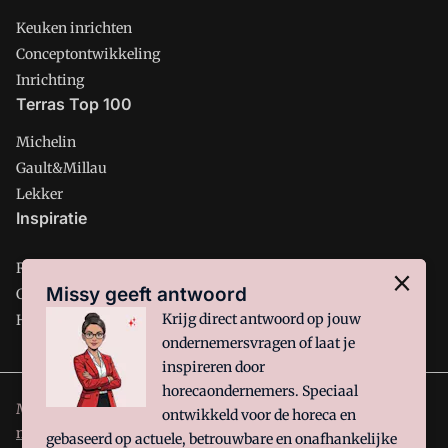
Keuken inrichten
Conceptontwikkeling
Inrichting
Terras Top 100
Michelin
Gault&Millau
Lekker
Inspiratie
Restaurant
Missy geeft antwoord
Café
Krijg direct antwoord op jouw
Hotel
ondernemersvragen of laat je
inspireren door
horecaondernemers. Speciaal
Misset Horeca is onderdeel van VMN media. Lees in
ons
ontwikkeld voor de horeca en
manifest
waar VMN media voor staat. Op gebruik van deze
gebaseerd op actuele, betrouwbare en onafhankelijke