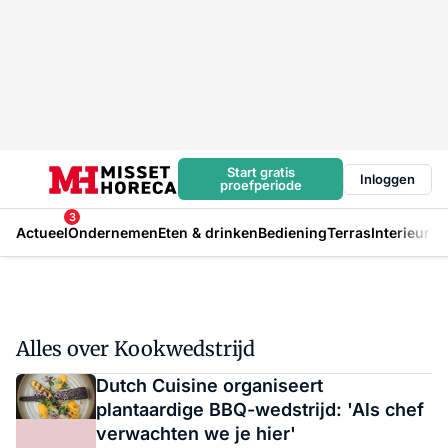
Start gratis
Inloggen
proefperiode
3
Actueel
Ondernemen
Eten & drinken
Bediening
Terras
Interieur
In
Alles over Kookwedstrijd
Dutch Cuisine organiseert
plantaardige BBQ-wedstrijd: 'Als chef
verwachten we je hier'