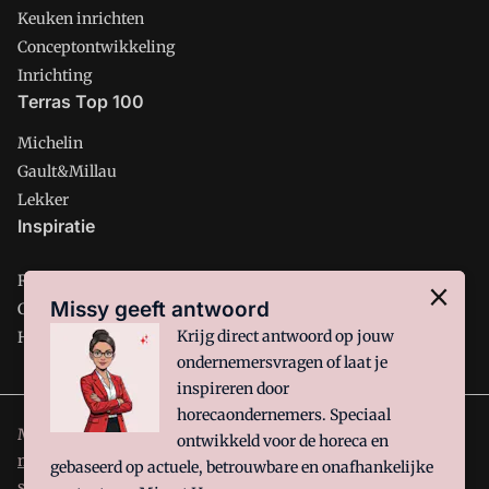
Keuken inrichten
Conceptontwikkeling
Inrichting
Terras Top 100
Michelin
Gault&Millau
Lekker
Inspiratie
Restaurant
Missy geeft antwoord
Café
Krijg direct antwoord op jouw
Hotel
ondernemersvragen of laat je
inspireren door
horecaondernemers. Speciaal
Misset Horeca is onderdeel van VMN media. Lees in
ons
ontwikkeld voor de horeca en
manifest
waar VMN media voor staat. Op gebruik van deze
gebaseerd op actuele, betrouwbare en onafhankelijke
site zijn de volgende regelingen van toepassing:
Algemene