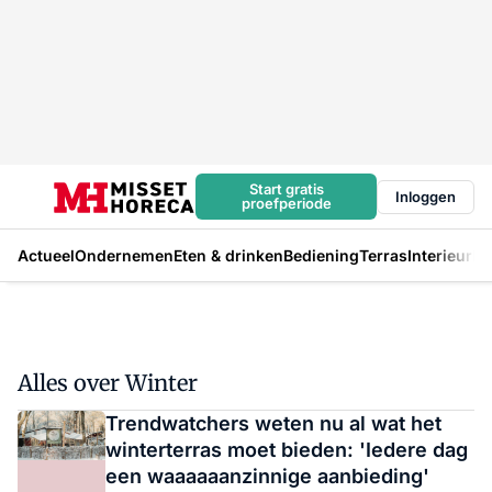
Start gratis
Inloggen
proefperiode
Actueel
Ondernemen
Eten & drinken
Bediening
Terras
Interieur
In
Alles over Winter
Trendwatchers weten nu al wat het
winterterras moet bieden: 'Iedere dag
een waaaaaanzinnige aanbieding'