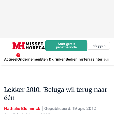
Start gratis
Inloggen
proefperiode
5
Actueel
Ondernemen
Eten & drinken
Bediening
Terras
Interieur
In
Lekker 2010: 'Beluga wil terug naar
één
Nathalie Bluiminck
Gepubliceerd: 19 apr. 2012