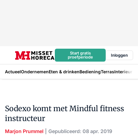
Start gratis
Inloggen
proefperiode
Actueel
Ondernemen
Eten & drinken
Bediening
Terras
Interieur
In
Sodexo komt met Mindful fitness
instructeur
Marjon Prummel
Gepubliceerd: 08 apr. 2019