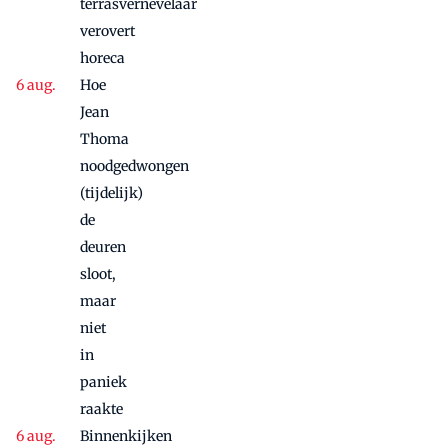
terrasvernevelaar
maandje
verovert
door
horeca
Hoe
Jean
Thoma
noodgedwongen
(tijdelijk)
de
deuren
sloot,
maar
niet
in
paniek
raakte
Binnenkijken