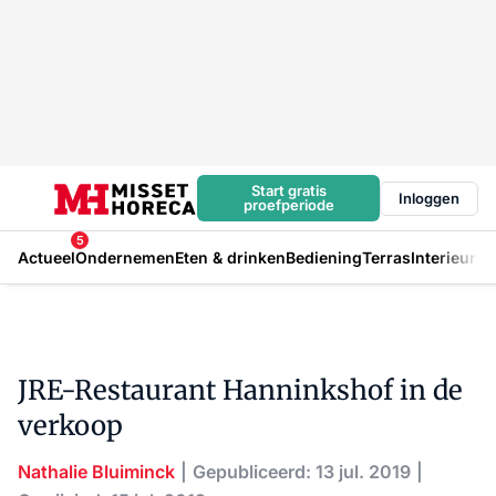
Start gratis
Inloggen
proefperiode
5
Actueel
Ondernemen
Eten & drinken
Bediening
Terras
Interieur
In
JRE-Restaurant Hanninkshof in de
verkoop
Nathalie Bluiminck
Gepubliceerd: 13 jul. 2019