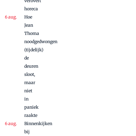
verovert
door
horeca
Hoe
Jean
Thoma
noodgedwongen
(tijdelijk)
de
deuren
sloot,
maar
niet
in
paniek
raakte
Binnenkijken
bij