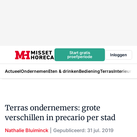
Start gratis
Inloggen
proefperiode
Actueel
Ondernemen
Eten & drinken
Bediening
Terras
Interieur
In
Terras ondernemers: grote
verschillen in precario per stad
Nathalie Bluiminck
Gepubliceerd: 31 jul. 2019