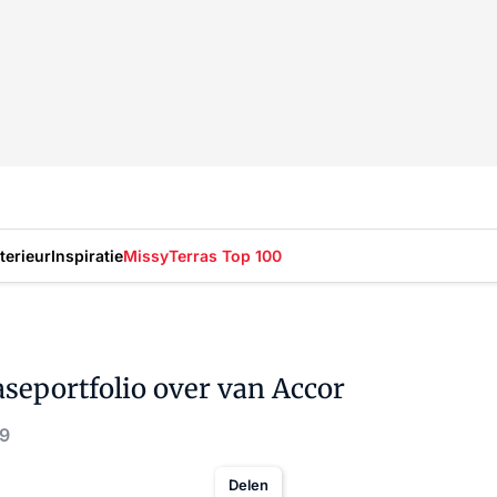
nterieur
Inspiratie
Missy
Terras Top 100
eportfolio over van Accor
19
Delen