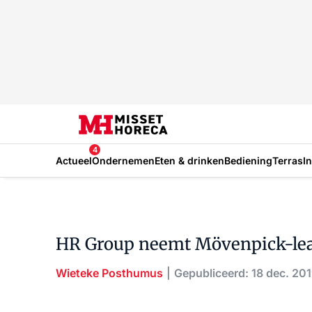
4
Actueel
Ondernemen
Eten & drinken
Bediening
Terras
I
HR Group neemt Mövenpick-leas
Wieteke Posthumus
Gepubliceerd: 18 dec. 20