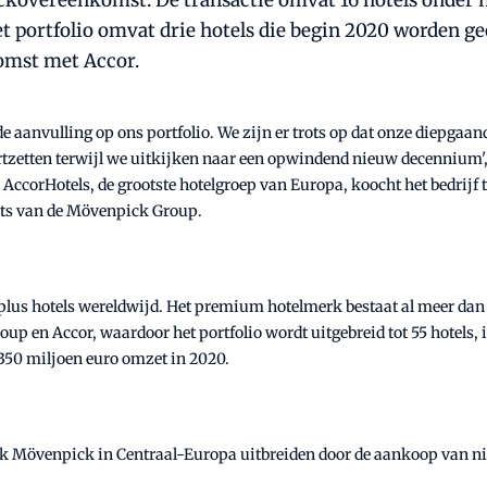
ckovereenkomst. De transactie omvat 16 hotels onder 
t portfolio omvat drie hotels die begin 2020 worden g
mst met Accor.
 aanvulling op ons portfolio. We zijn er trots op dat onze diepgaand
ortzetten terwijl we uitkijken naar een opwindend nieuw decennium'
AccorHotels, de grootste hotelgroep van Europa, koocht het bedrijf 
rts van de Mövenpick Group.
lus hotels wereldwijd. Het premium hotelmerk bestaat al meer dan 
en Accor, waardoor het portfolio wordt uitgebreid tot 55 hotels, in
350 miljoen euro omzet in 2020.
rk Mövenpick in Centraal-Europa uitbreiden door de aankoop van n