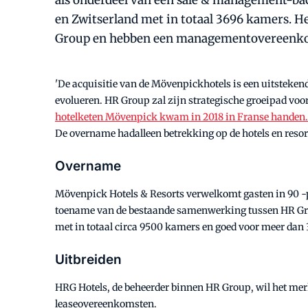
als onderdeel van een sale & management-ba
en Zwitserland met in totaal 3696 kamers. He
Group en hebben een managementovereenko
'De acquisitie van de Mövenpickhotels is een uitstekende
evolueren. HR Group zal zijn strategische groeipad vo
hotelketen Mövenpick kwam in 2018 in Franse handen.
De overname hadalleen betrekking op de hotels en reso
Overname
Mövenpick Hotels & Resorts verwelkomt gasten in 90 -p
toename van de bestaande samenwerking tussen HR Group 
met in totaal circa 9500 kamers en goed voor meer dan 
Uitbreiden
HRG Hotels, de beheerder binnen HR Group, wil het me
leaseovereenkomsten.