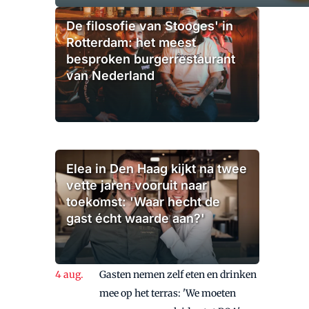
De filosofie van Stooges' in
Rotterdam: het meest
besproken burgerrestaurant
van Nederland
Elea in Den Haag kijkt na twee
vette jaren vooruit naar
toekomst: 'Waar hecht de
gast écht waarde aan?'
Gasten nemen zelf eten en drinken
mee op het terras: 'We moeten