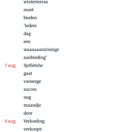
winterterras
moet
bieden:
'Iedere
dag
een
waaaaaanzinnige
aanbieding'
Sjefietshe
gaat
vanwege
succes
nog
maandje
door
Verkoeling
verkoopt: