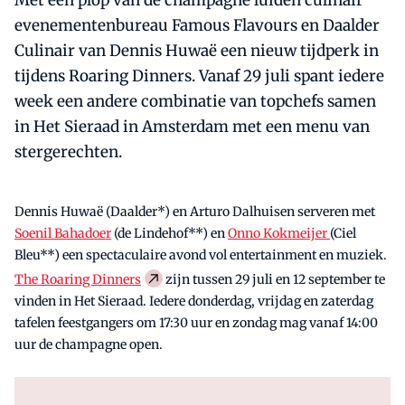
Met een plop van de champagne luiden culinair
evenementenbureau Famous Flavours en Daalder
Culinair van Dennis Huwaë een nieuw tijdperk in
tijdens Roaring Dinners. Vanaf 29 juli spant iedere
week een andere combinatie van topchefs samen
in Het Sieraad in Amsterdam met een menu van
stergerechten.
Dennis Huwaë (Daalder*) en Arturo Dalhuisen serveren met
Soenil Bahadoer
(de Lindehof**) en
Onno Kokmeijer
(Ciel
Bleu**) een spectaculaire avond vol entertainment en muziek.
The Roaring Dinners
zijn tussen 29 juli en 12 september te
vinden in Het Sieraad. Iedere donderdag, vrijdag en zaterdag
tafelen feestgangers om 17:30 uur en zondag mag vanaf 14:00
uur de champagne open.