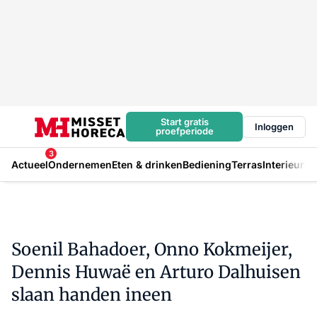
Start gratis
Inloggen
proefperiode
3
Actueel
Ondernemen
Eten & drinken
Bediening
Terras
Interieur
In
Soenil Bahadoer, Onno Kokmeijer,
Dennis Huwaë en Arturo Dalhuisen
slaan handen ineen