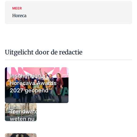
MEER
Horeca
Uitgelicht door de redactie
Inschrijving
Horecava Awards
2027 geopend
Trendwatchers
weten nu al wat
het winterterras
moet bieden: