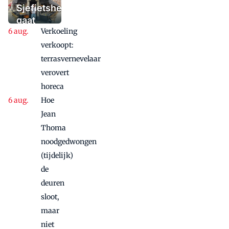
'Iedere dag een
Sjefietshe
waaaaaanzinnige
gaat
aanbieding'
Verkoeling
vanwege
succes
verkoopt:
nog
terrasvernevelaar
maandje
verovert
door
horeca
Hoe
Jean
Thoma
noodgedwongen
(tijdelijk)
de
deuren
sloot,
maar
niet