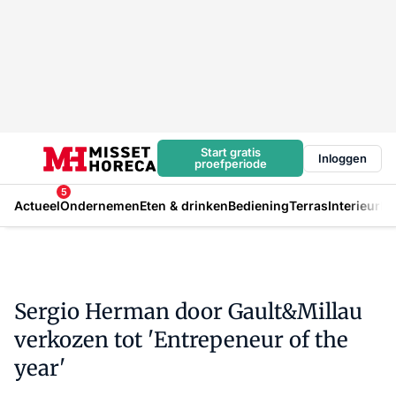
Start gratis
Inloggen
proefperiode
5
Actueel
Ondernemen
Eten & drinken
Bediening
Terras
Interieur
In
Sergio Herman door Gault&Millau
verkozen tot 'Entrepeneur of the
year'