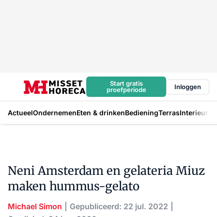
Start gratis
Inloggen
proefperiode
Actueel
Ondernemen
Eten & drinken
Bediening
Terras
Interieur
In
Neni Amsterdam en gelateria Miuz
maken hummus-gelato
Michael Simon
Gepubliceerd: 22 jul. 2022