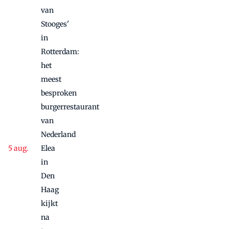
van
Stooges'
in
Rotterdam:
het
meest
besproken
burgerrestaurant
van
Nederland
Elea
in
Den
Haag
kijkt
na