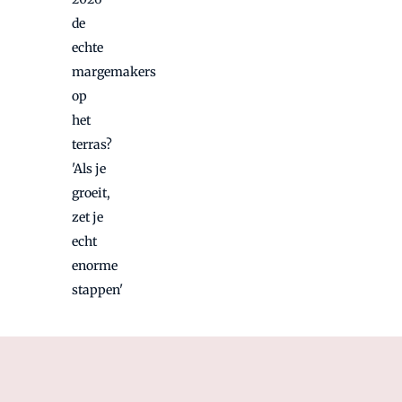
de
echte
margemakers
op
het
terras?
'Als je
groeit,
zet je
echt
enorme
stappen'