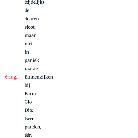
(tijdelijk)
de
deuren
sloot,
maar
niet
in
paniek
raakte
Binnenkijken
bij
Barra
Gio
Dio:
twee
panden,
één