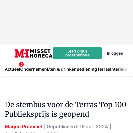
Start gratis
Inloggen
proefperiode
5
Actueel
Ondernemen
Eten & drinken
Bediening
Terras
Interieur
In
De stembus voor de Terras Top 100
Publieksprijs is geopend
Marjon Prummel
Gepubliceerd: 19 apr. 2024