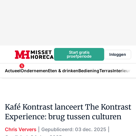
Start gratis
Inloggen
proefperiode
5
Actueel
Ondernemen
Eten & drinken
Bediening
Terras
Interieur
In
Kafé Kontrast lanceert The Kontrast
Experience: brug tussen culturen
Chris Ververs
Gepubliceerd: 03 dec. 2025