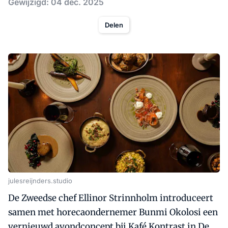
Gewijzigd: 04 dec. 2025
Delen
julesreijnders.studio
De Zweedse chef Ellinor Strinnholm introduceert
samen met horecaondernemer Bunmi Okolosi een
vernieuwd avondconcept bij Kafé Kontrast in De