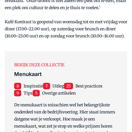
breakfast. ‘Onze droom is niet alleen een plek om te eten, maar
een plek om cultuur te delen en je thuis te voelen.’
Kafé Kontrast is geopend van woensdag tot en met vrijdag voor
diner (17.00–22.00 uur), op zaterdag voor brunch en diner
(10.00–23.00 uur) en op zondag voor brunch (10.00–16.00 uur).
BEKIJK DEZE COLLECTIE
Menukaart
8
Inspiratie
7
Uitleg
25
Best practices
9
Tips
5
Overige artikelen
De menukaart is misschien wel het belangrijkste
onderdeel van de bedrijfsvoering. Hier staat immers
datgene wat je verkoopt. Hoe maak je een
menukaart, wat zet je erop en welke prijzen horen