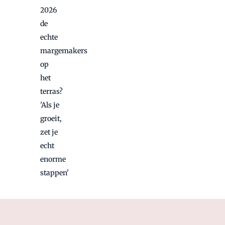
2026
de
echte
margemakers
op
het
terras?
'Als je
groeit,
zet je
echt
enorme
stappen'