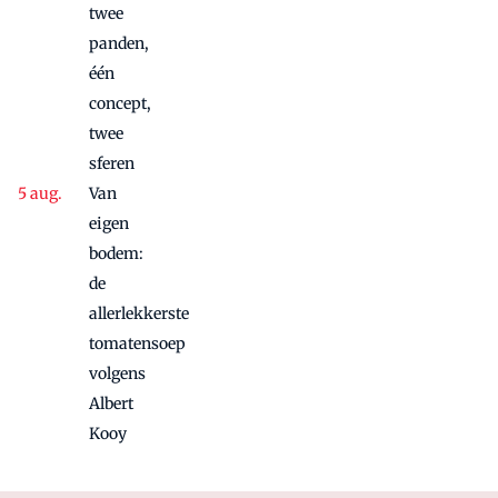
twee
panden,
één
concept,
twee
sferen
Van
eigen
bodem:
de
allerlekkerste
tomatensoep
volgens
Albert
Kooy