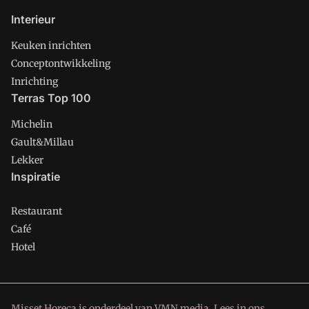
Interieur
Keuken inrichten
Conceptontwikkeling
Inrichting
Terras Top 100
Michelin
Gault&Millau
Lekker
Inspiratie
Restaurant
Café
Hotel
Misset Horeca is onderdeel van VMN media. Lees in
ons