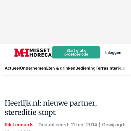
Start gratis
Inloggen
proefperiode
Actueel
Ondernemen
Eten & drinken
Bediening
Terras
Interieur
In
Heerlijk.nl: nieuwe partner,
stereditie stopt
Rik Leonards
Gepubliceerd: 11 feb. 2014
Gewijzigd: