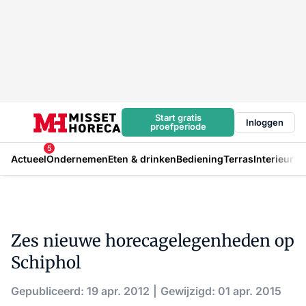
Start gratis
Inloggen
proefperiode
5
Actueel
Ondernemen
Eten & drinken
Bediening
Terras
Interieur
In
Zes nieuwe horecagelegenheden op
Schiphol
Gepubliceerd: 19 apr. 2012
Gewijzigd: 01 apr. 2015