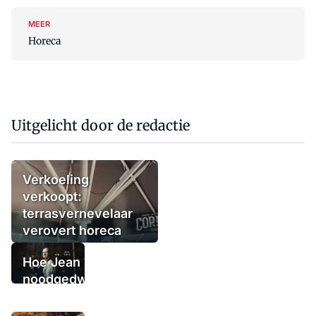
MEER
Horeca
Uitgelicht door de redactie
Verkoeling
verkoopt:
terrasvernevelaar
verovert horeca
Hoe Jean Thoma
noodgedwongen
(tijdelijk) de
deuren sloot,