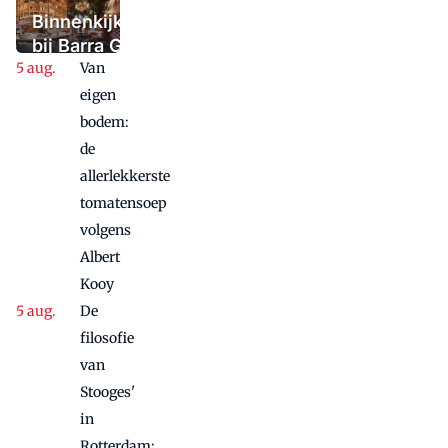
maar niet in
Binnenkijken
paniek raakte
bij Barra Gio
Van
Dio: twee
panden, één
eigen
concept,
bodem:
twee sferen
de
allerlekkerste
tomatensoep
volgens
Albert
Kooy
De
filosofie
van
Stooges'
in
Rotterdam: