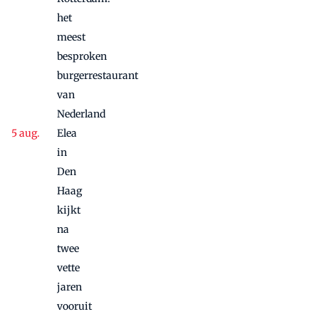
het
meest
besproken
burgerrestaurant
van
Nederland
Elea
in
Den
Haag
kijkt
na
twee
vette
jaren
vooruit