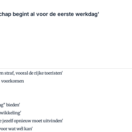
chap begint al voor de eerste werkdag'
straf, vooral de rijke toeristen'
es voorkomen
ng" bieden'
twikkeling'
e jezelf opnieuw moet uitvinden'
oor wat wél kan'