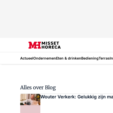
Actueel
Ondernemen
Eten & drinken
Bediening
Terras
I
Alles over Blog
Wouter Verkerk: Gelukkig zijn m