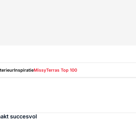
nterieur
Inspiratie
Missy
Terras Top 100
aakt succesvol