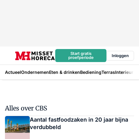
Start gratis
Inloggen
proefperiode
Actueel
Ondernemen
Eten & drinken
Bediening
Terras
Interieur
In
Alles over CBS
Aantal fastfoodzaken in 20 jaar bijna
verdubbeld