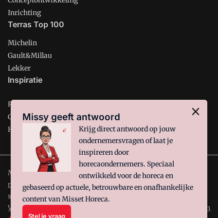
Conceptontwikkeling
Inrichting
Terras Top 100
Michelin
Gault&Millau
Lekker
Inspiratie
Restaurant
Missy geeft antwoord
Café
Krijg direct antwoord op jouw
Hotel
ondernemersvragen of laat je
inspireren door
horecaondernemers. Speciaal
Misset Horeca is onderdeel van VMN media. Lees in
ons
ontwikkeld voor de horeca en
manifest
waar VMN media voor staat. Op gebruik van deze
gebaseerd op actuele, betrouwbare en onafhankelijke
site zijn de volgende regelingen van toepassing:
Algemene
content van Misset Horeca.
Voorwaarden
en
Privacy en Cookie beleid
|
Privacy instellingen
Stel je vraag