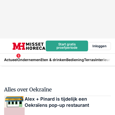
Start gratis
Inloggen
proefperiode
5
Actueel
Ondernemen
Eten & drinken
Bediening
Terras
Interieur
In
Alles over Oekraïne
Alex + Pinard is tijdelijk een
Oekraïens pop-up restaurant