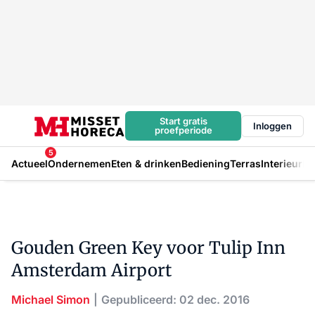
Start gratis
Inloggen
proefperiode
5
Actueel
Ondernemen
Eten & drinken
Bediening
Terras
Interieur
In
Gouden Green Key voor Tulip Inn
Amsterdam Airport
Michael Simon
Gepubliceerd: 02 dec. 2016