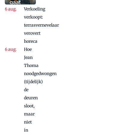
waaaaaanzinnige
gaat
aanbieding'
Verkoeling
vanwege
succes
verkoopt:
nog
terrasvernevelaar
maandje
verovert
door
horeca
Hoe
Jean
Thoma
noodgedwongen
(tijdelijk)
de
deuren
sloot,
maar
niet
in