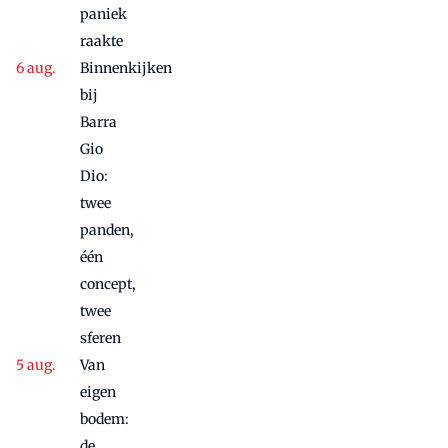
paniek
raakte
Binnenkijken
bij
Barra
Gio
Dio:
twee
panden,
één
concept,
twee
sferen
Van
eigen
bodem:
de