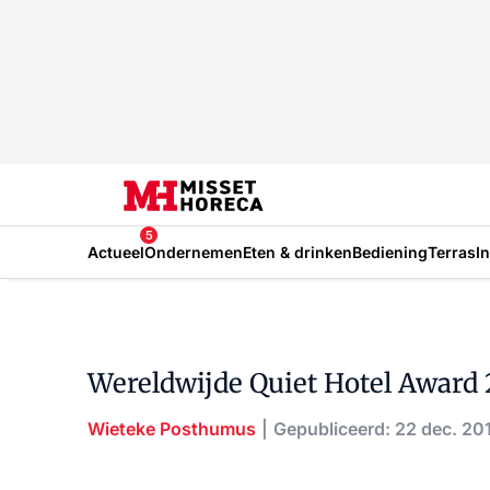
5
Actueel
Ondernemen
Eten & drinken
Bediening
Terras
I
Wereldwijde Quiet Hotel Award
Wieteke Posthumus
Gepubliceerd: 22 dec. 20