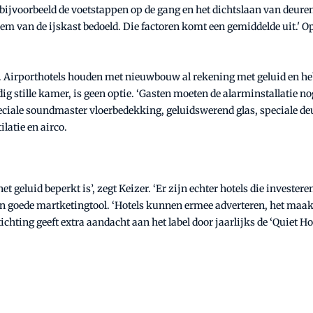
ijvoorbeeld de voetstappen op de gang en het dichtslaan van deuren.
oem van de ijskast bedoeld. Die factoren komt een gemiddelde uit.' 
. Airporthotels houden met nieuwbouw al rekening met geluid en hebb
edig stille kamer, is geen optie. ‘Gasten moeten de alarminstallatie
iale soundmaster vloerbedekking, geluidswerend glas, speciale deurp
latie en airco.
 het geluid beperkt is’, zegt Keizer. ‘Er zijn echter hotels die inves
een goede martketingtool. ‘Hotels kunnen ermee adverteren, het maakt 
chting geeft extra aandacht aan het label door jaarlijks de ‘Quiet Hot