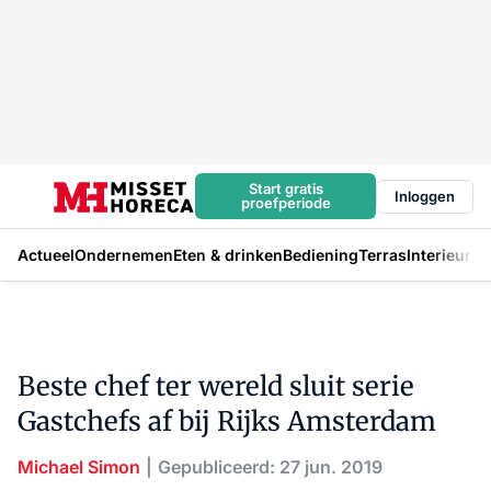
Start gratis
Inloggen
proefperiode
Actueel
Ondernemen
Eten & drinken
Bediening
Terras
Interieur
In
Beste chef ter wereld sluit serie
Gastchefs af bij Rijks Amsterdam
Michael Simon
Gepubliceerd: 27 jun. 2019