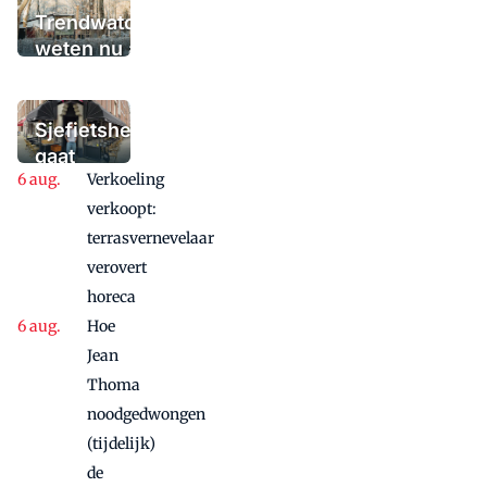
Trendwatchers
weten nu al wat
het winterterras
moet bieden:
'Iedere dag een
Sjefietshe
waaaaaanzinnige
gaat
aanbieding'
Verkoeling
vanwege
succes
verkoopt:
nog
terrasvernevelaar
maandje
verovert
door
horeca
Hoe
Jean
Thoma
noodgedwongen
(tijdelijk)
de