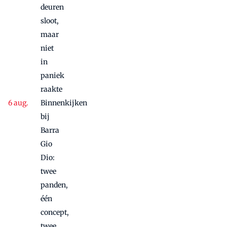
deuren
sloot,
maar
niet
in
paniek
raakte
Binnenkijken
bij
Barra
Gio
Dio:
twee
panden,
één
concept,
twee