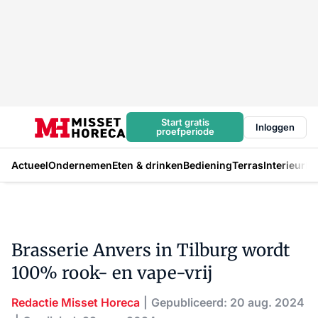
Start gratis
Inloggen
proefperiode
Actueel
Ondernemen
Eten & drinken
Bediening
Terras
Interieur
In
Brasserie Anvers in Tilburg wordt
100% rook- en vape-vrij
Redactie Misset Horeca
Gepubliceerd: 20 aug. 2024