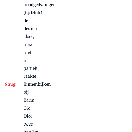
noodgedwongen
(tijdelijk)
de
deuren
sloot,
maar
niet
in
paniek
raakte
Binnenkijken
bij
Barra
Gio
Dio:
twee
panden,