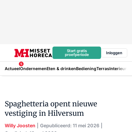
Start gratis
Inloggen
proefperiode
5
Actueel
Ondernemen
Eten & drinken
Bediening
Terras
Interieur
In
Spaghetteria opent nieuwe
vestiging in Hilversum
Willy Joosten
Gepubliceerd: 11 mei 2026