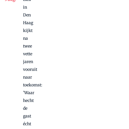
in
Den
Haag
kijkt
na
twee
vette
jaren
vooruit
naar
toekomst:
'Waar
hecht
de
gast
écht