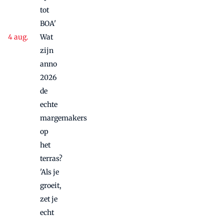
tot
BOA'
Wat
zijn
anno
2026
de
echte
margemakers
op
het
terras?
'Als je
groeit,
zet je
echt