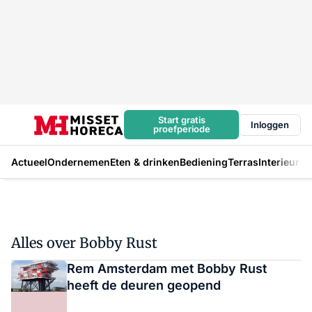
Start gratis
Inloggen
proefperiode
Actueel
Ondernemen
Eten & drinken
Bediening
Terras
Interieur
In
Alles over Bobby Rust
Rem Amsterdam met Bobby Rust
heeft de deuren geopend