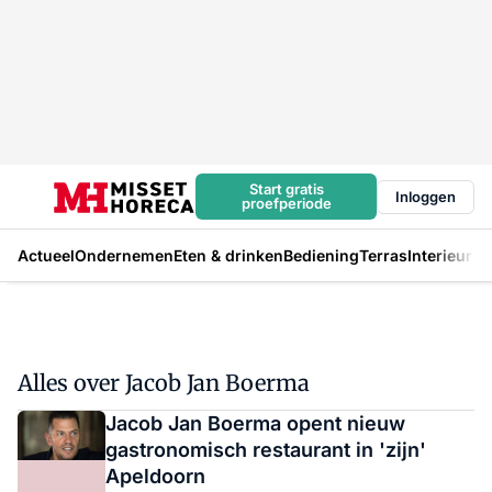
Start gratis
Inloggen
proefperiode
Actueel
Ondernemen
Eten & drinken
Bediening
Terras
Interieur
In
Alles over Jacob Jan Boerma
Jacob Jan Boerma opent nieuw
gastronomisch restaurant in 'zijn'
Apeldoorn