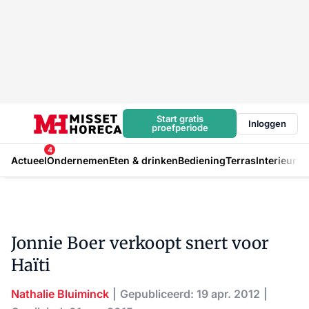
Start gratis
Inloggen
proefperiode
4
Actueel
Ondernemen
Eten & drinken
Bediening
Terras
Interieur
In
Jonnie Boer verkoopt snert voor
Haïti
Nathalie Bluiminck
Gepubliceerd: 19 apr. 2012