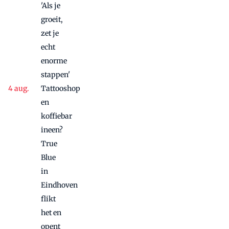
'Als je
groeit,
zet je
echt
enorme
stappen'
Tattooshop
en
koffiebar
ineen?
True
Blue
in
Eindhoven
flikt
het en
opent