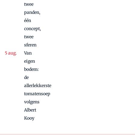
twee
panden,
één
concept,
twee
sferen
Van
eigen
bodem:
de
allerlekkerste
tomatensoep
volgens
Albert
Kooy