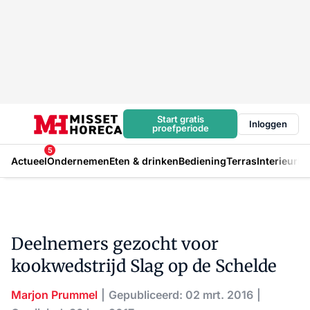
Start gratis
Inloggen
proefperiode
5
Actueel
Ondernemen
Eten & drinken
Bediening
Terras
Interieur
In
Deelnemers gezocht voor
kookwedstrijd Slag op de Schelde
Marjon Prummel
Gepubliceerd: 02 mrt. 2016