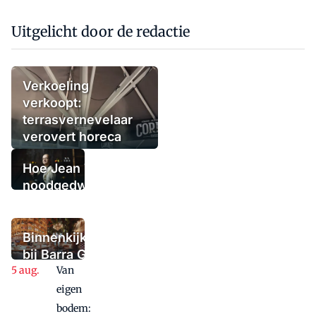
Uitgelicht door de redactie
Verkoeling
verkoopt:
terrasvernevelaar
verovert horeca
Hoe Jean Thoma
noodgedwongen
(tijdelijk) de
deuren sloot,
maar niet in
Binnenkijken
paniek raakte
bij Barra Gio
Van
Dio: twee
panden, één
eigen
concept,
bodem: