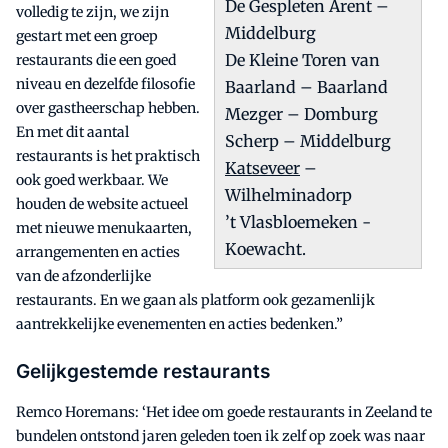
De Gespleten Arent –
volledig te zijn, we zijn
Middelburg
gestart met een groep
De Kleine Toren van
restaurants die een goed
niveau en dezelfde filosofie
Baarland – Baarland
over gastheerschap hebben.
Mezger – Domburg
En met dit aantal
Scherp – Middelburg
restaurants is het praktisch
Katseveer
–
ook goed werkbaar. We
Wilhelminadorp
houden de website actueel
’t Vlasbloemeken -
met nieuwe menukaarten,
Koewacht.
arrangementen en acties
van de afzonderlijke
restaurants. En we gaan als platform ook gezamenlijk
aantrekkelijke evenementen en acties bedenken.”
Gelijkgestemde restaurants
Remco Horemans: ‘Het idee om goede restaurants in Zeeland te
bundelen ontstond jaren geleden toen ik zelf op zoek was naar