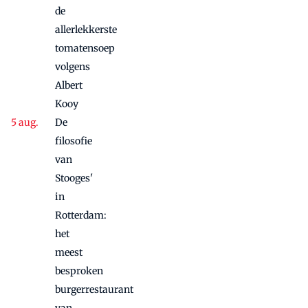
twee sferen
de
allerlekkerste
tomatensoep
volgens
Albert
Kooy
De
filosofie
van
Stooges'
in
Rotterdam:
het
meest
besproken
burgerrestaurant
van