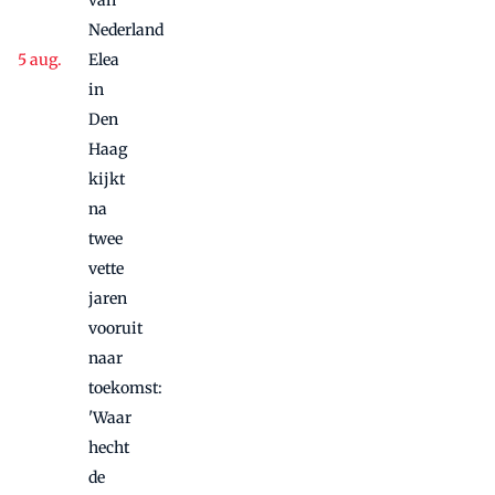
Nederland
Elea
in
Den
Haag
kijkt
na
twee
vette
jaren
vooruit
naar
toekomst:
'Waar
hecht
de