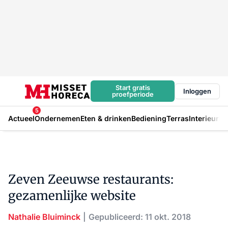
Start gratis
Inloggen
proefperiode
5
Actueel
Ondernemen
Eten & drinken
Bediening
Terras
Interieur
In
Zeven Zeeuwse restaurants:
gezamenlijke website
Nathalie Bluiminck
Gepubliceerd: 11 okt. 2018