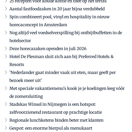
25 recepten voor koude koffie en thee op het terras
Aantal fastfoodzaken in 20 jaar bijna verdubbeld
Spin combineert pool, vinyl en hospitality in nieuw
horecaconcept in Amsterdam
Nog altijd veel voedselverspilling bij ontbijtbuffetten in de
hotelsector
Deze horecazaken openden in juli 2026
Hotel De Plesman sluit zich aan bij Preferred Hotels &
Resorts
'Nederlander gaat minder vaak uit eten, maar geeft per
bezoek meer uit'
Met speciale vakantiemenu's kook je je koelingen leeg vóór
de zomersluiting
Stadskas Winsel in Nijmegen is een hotspot:
zelfvoorzienend restaurant op prachtige locatie
Regionale lunchketens binden beter met klanten
Gespot: een enorme bierpul als menukaart