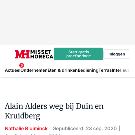
Start gratis
Inloggen
proefperiode
5
Actueel
Ondernemen
Eten & drinken
Bediening
Terras
Interieur
In
Alain Alders weg bij Duin en
Kruidberg
Nathalie Bluiminck
Gepubliceerd: 23 sep. 2020