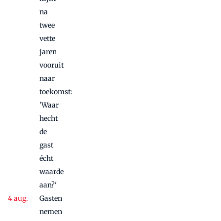
na
twee
vette
jaren
vooruit
naar
toekomst:
'Waar
hecht
de
gast
écht
waarde
aan?'
Gasten
nemen