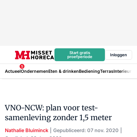
Start gratis
Inloggen
proefperiode
5
Actueel
Ondernemen
Eten & drinken
Bediening
Terras
Interieur
In
VNO-NCW: plan voor test-
samenleving zonder 1,5 meter
Nathalie Bluiminck
Gepubliceerd: 07 nov. 2020