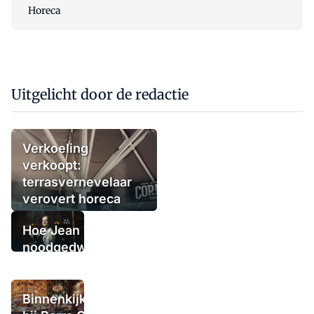
Horeca
Uitgelicht door de redactie
Verkoeling
verkoopt:
terrasvernevelaar
verovert horeca
Hoe Jean Thoma
noodgedwongen
(tijdelijk) de
deuren sloot,
maar niet in
Binnenkijken