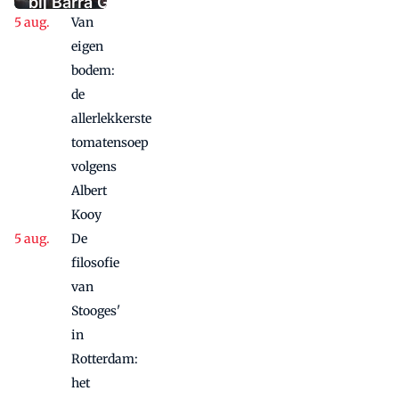
paniek raakte
bij Barra Gio
Van
Dio: twee
panden, één
eigen
concept,
bodem:
twee sferen
de
allerlekkerste
tomatensoep
volgens
Albert
Kooy
De
filosofie
van
Stooges'
in
Rotterdam:
het