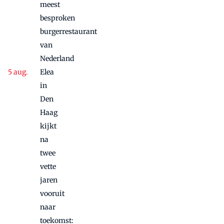
meest
besproken
burgerrestaurant
van
Nederland
Elea
in
Den
Haag
kijkt
na
twee
vette
jaren
vooruit
naar
toekomst: