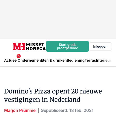
Start gratis
Inloggen
proefperiode
5
Actueel
Ondernemen
Eten & drinken
Bediening
Terras
Interieur
In
Domino's Pizza opent 20 nieuwe
vestigingen in Nederland
Marjon Prummel
Gepubliceerd: 18 feb. 2021