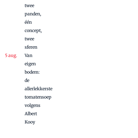
twee
panden,
één
concept,
twee
sferen
Van
eigen
bodem:
de
allerlekkerste
tomatensoep
volgens
Albert
Kooy