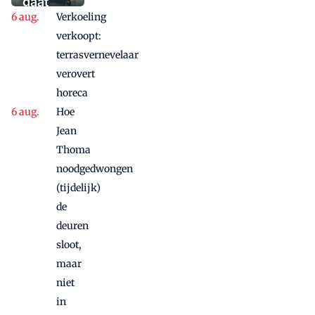
gaat
aanbieding'
Verkoeling
vanwege
succes
verkoopt:
nog
terrasvernevelaar
maandje
verovert
door
horeca
Hoe
Jean
Thoma
noodgedwongen
(tijdelijk)
de
deuren
sloot,
maar
niet
in