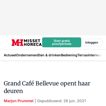
Start gratis
Inloggen
proefperiode
Actueel
Ondernemen
Eten & drinken
Bediening
Terras
Interieur
In
Grand Café Bellevue opent haar
deuren
Marjon Prummel
Gepubliceerd: 26 jun. 2021