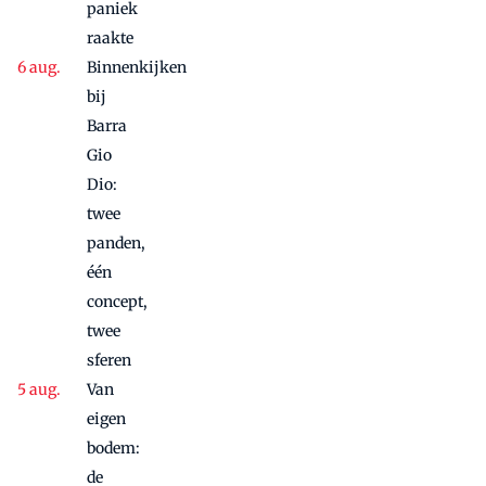
paniek
raakte
Binnenkijken
bij
Barra
Gio
Dio:
twee
panden,
één
concept,
twee
sferen
Van
eigen
bodem:
de