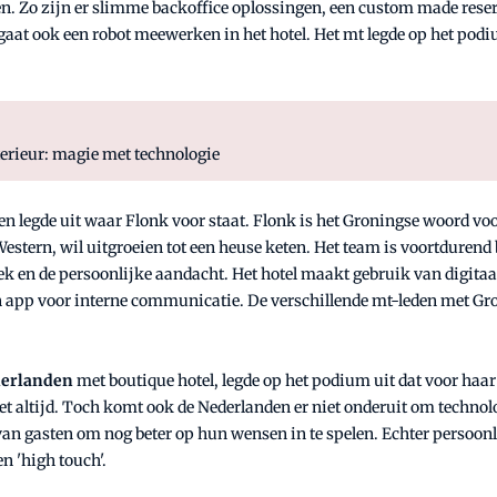
n. Zo zijn er slimme backoffice oplossingen, een custom made reser
 gaat ook een robot meewerken in het hotel. Het mt legde op het pod
terieur: magie met technologie
en legde uit waar Flonk voor staat. Flonk is het Groningse woord voor
 Western, wil uitgroeien tot een heuse keten. Het team is voortduren
niek en de persoonlijke aandacht. Het hotel maakt gebruik van digit
en app voor interne communicatie. De verschillende mt-leden met Gro
derlanden
met boutique hotel, legde op het podium uit dat voor haar
iet altijd. Toch komt ook de Nederlanden er niet onderuit om technol
n gasten om nog beter op hun wensen in te spelen. Echter persoonlij
n 'high touch'.