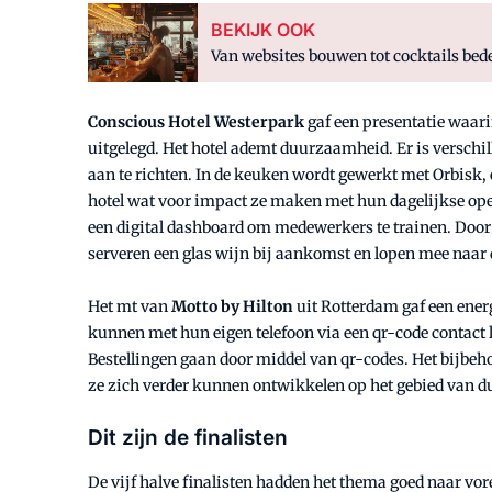
BEKIJK OOK
Van websites bouwen tot cocktails bede
Conscious Hotel Westerpark
gaf een presentatie waar
uitgelegd. Het hotel ademt duurzaamheid. Er is verschi
aan te richten. In de keuken wordt gewerkt met Orbisk,
hotel wat voor impact ze maken met hun dagelijkse oper
een digital dashboard om medewerkers te trainen. Door h
serveren een glas wijn bij aankomst en lopen mee naar d
Het mt van
Motto by Hilton
uit Rotterdam gaf een ener
kunnen met hun eigen telefoon via een qr-code contact le
Bestellingen gaan door middel van qr-codes. Het bijbeh
ze zich verder kunnen ontwikkelen op het gebied van 
Dit zijn de finalisten
De vijf halve finalisten hadden het thema goed naar vor