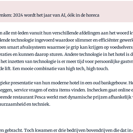
nken: 2024 wordt het jaar van AI, óók in de horeca
in alle mt-leden vanuit hun verschillende afdelingen aan het woord
llende technologie ingevoerd waardoor slimmer en efficiënter gewerk
 een smart afvalsysteem waarmee je grip kan krijgen op voedselvers
aties en kunnen daarop sturen. Andere technologie in het hotel is d
et inzetten van technologie is er meer tijd voor persoonlijke gastv
e lift. Een mooie combinatie van high tech, high touch.
gieke presentatie van hun moderne hotel in een oud bankgebouw. Het 
ggen, service vragen of extra items vinden. Inchecken gaat online en
orende restaurant Pesca werkt met dynamische prijzen afhankelijk v
duurzaamheid en techniek.
en gebracht. Toch kwamen er drie bedrijven bovendrijven die dat in 