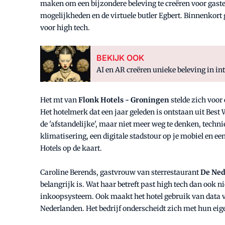
maken om een bijzondere beleving te creëren voor gaste
mogelijkheden en de virtuele butler Egbert. Binnenkort
voor high tech.
BEKIJK OOK
AI en AR creëren unieke beleving in in
Het mt van
Flonk Hotels - Groningen
stelde zich voor 
Het hotelmerk dat een jaar geleden is ontstaan uit Best
de 'afstandelijke', maar niet meer weg te denken, tech
klimatisering, een digitale stadstour op je mobiel en e
Hotels op de kaart.
Caroline Berends, gastvrouw van sterrestaurant
De Ne
belangrijk is. Wat haar betreft past high tech dan ook n
inkoopsysteem. Ook maakt het hotel gebruik van data va
Nederlanden. Het bedrijf onderscheidt zich met hun eige