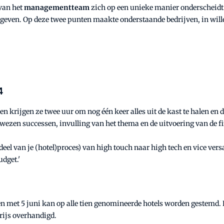
rvan het
managementteam
zich op een unieke manier onderscheidt.
te geven. Op deze twee punten maakte onderstaande bedrijven, in wille
4
en krijgen ze twee uur om nog één keer alles uit de kast te halen en 
ewezen successen, invulling van het thema en de uitvoering van de f
rdeel van je (hotel)proces) van high touch naar high tech en vice vers
dget.'
en met 5 juni kan op alle tien genomineerde hotels worden gestemd. 
rijs overhandigd.