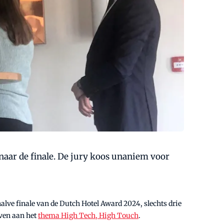
aar de finale. De jury koos unaniem voor
lve finale van de Dutch Hotel Award 2024, slechts drie
even aan het
thema High Tech, High Touch
.