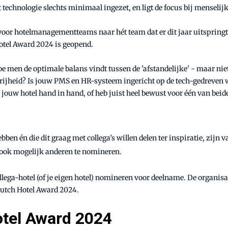
t technologie slechts minimaal ingezet, en ligt de focus bij menselij
d voor hotelmanagementteams naar hét team dat er dit jaar uitspringt
otel Award 2024 is geopend.
 men de optimale balans vindt tussen de 'afstandelijke' - maar niet
vrijheid? Is jouw PMS en HR-systeem ingericht op de tech-gedreven
 jouw hotel hand in hand, of heb juist heel bewust voor één van bei
en én die dit graag met collega’s willen delen ter inspiratie, zijn 
t ook mogelijk anderen te nomineren.
llega-hotel (of je eigen hotel) nomineren voor deelname. De organi
Dutch Hotel Award 2024.