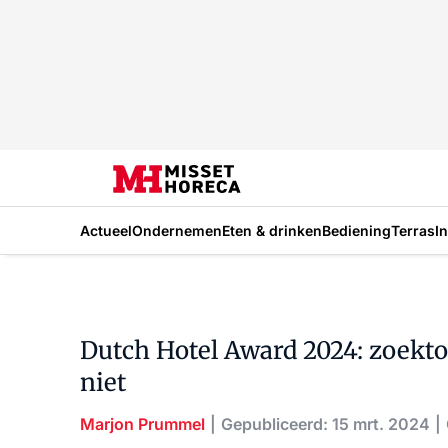
Actueel
Ondernemen
Eten & drinken
Bediening
Terras
I
Dutch Hotel Award 2024: zoektoc
niet
Marjon Prummel
Gepubliceerd: 15 mrt. 2024