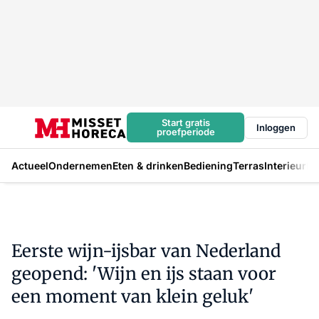
Start gratis
Inloggen
proefperiode
Actueel
Ondernemen
Eten & drinken
Bediening
Terras
Interieur
In
Eerste wijn-ijsbar van Nederland
geopend: 'Wijn en ijs staan voor
een moment van klein geluk'