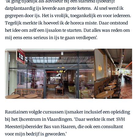
‘Ik ging tijdelijk als adviseur bij een startend ijsbedrijf
datplantaardig ijs leverde aan grote ketens. Al snel werd ik
gegrepen door ijs. Het is vrolijk, toegankelijk en voor iedereen.
Tegelijk merkte ik hoeveel ik de horeca miste. Daar ontstond
het idee om zelf een ijssalon te starten. Dat alles was reden om
mij eens eens serieus in ijs te gaan verdiepen’.
Rautiainen volgde cursussen ijsmaker inclusief een opleiding
bij het IJscentrum in Vlaardingen. ‘Daar werkte ik met SVH
Meesterijsbereider Bas van Haaren, die ook een consultant
voor mijn bedrijf is geworden.’