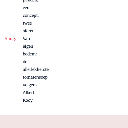
panden,
één
concept,
twee
sferen
Van
eigen
bodem:
de
allerlekkerste
tomatensoep
volgens
Albert
Kooy