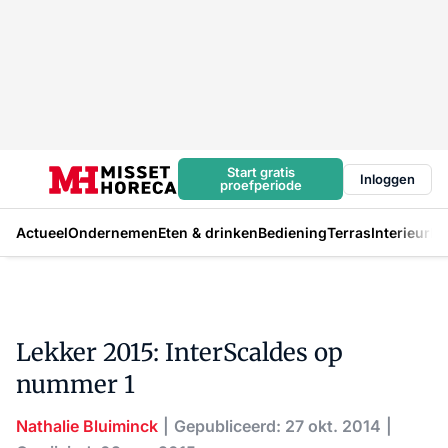
Start gratis
Inloggen
proefperiode
Actueel
Ondernemen
Eten & drinken
Bediening
Terras
Interieur
In
Lekker 2015: InterScaldes op
nummer 1
Nathalie Bluiminck
Gepubliceerd: 27 okt. 2014