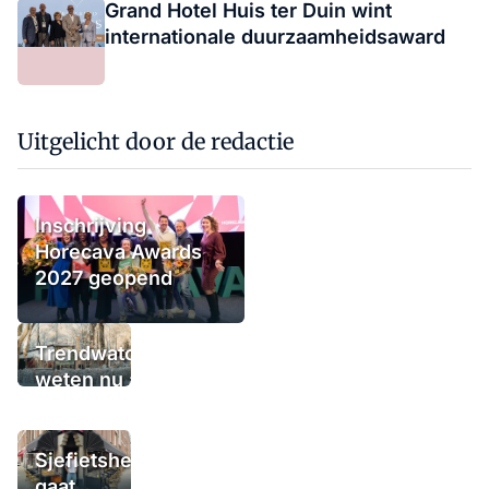
Grand Hotel Huis ter Duin wint
internationale duurzaamheidsaward
Uitgelicht door de redactie
Inschrijving
Horecava Awards
2027 geopend
Trendwatchers
weten nu al wat
het winterterras
moet bieden:
'Iedere dag een
Sjefietshe
waaaaaanzinnige
gaat