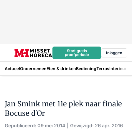
Start gratis
Inloggen
proefperiode
Actueel
Ondernemen
Eten & drinken
Bediening
Terras
Interieur
In
Jan Smink met 11e plek naar finale
Bocuse d'Or
Gepubliceerd: 09 mei 2014
Gewijzigd: 26 apr. 2016