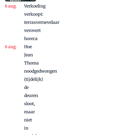
aanbieding'
Verkoeling
vanwege
succes
verkoopt:
nog
terrasvernevelaar
maandje
verovert
door
horeca
Hoe
Jean
Thoma
noodgedwongen
(tijdelijk)
de
deuren
sloot,
maar
niet
in