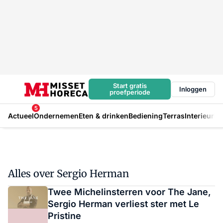
Start gratis
Inloggen
proefperiode
5
Actueel
Ondernemen
Eten & drinken
Bediening
Terras
Interieur
In
Alles over Sergio Herman
Twee Michelinsterren voor The Jane,
Sergio Herman verliest ster met Le
Pristine