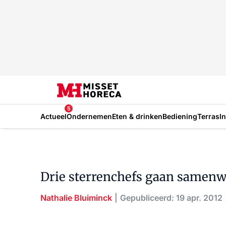
5
Actueel
Ondernemen
Eten & drinken
Bediening
Terras
I
Drie sterrenchefs gaan samen
Nathalie Bluiminck
Gepubliceerd: 19 apr. 2012