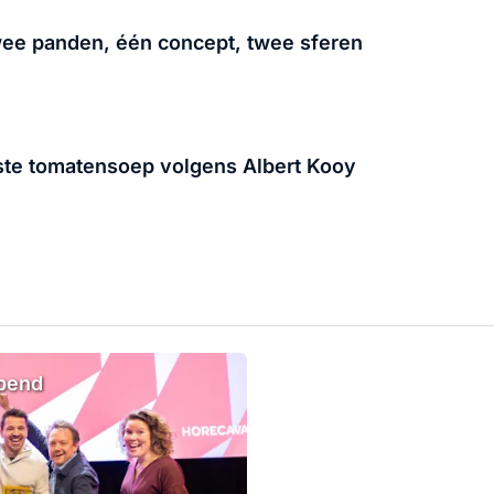
twee panden, één concept, twee sferen
ste tomatensoep volgens Albert Kooy
opend