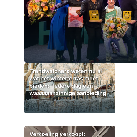
Trendwatchers weten nu al
wat het winterterras moet
bieden: 'Iedere dag een
waaaaaanzinnige aanbieding'
Verkoeling verkoopt: