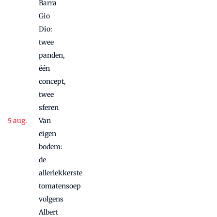
Barra
Gio
Dio:
twee
panden,
één
concept,
twee
sferen
Van
eigen
bodem:
de
allerlekkerste
tomatensoep
volgens
Albert