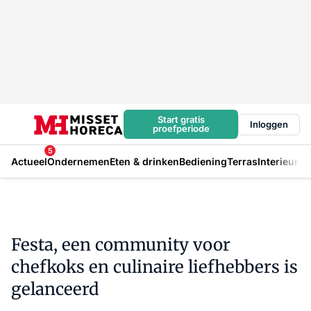
Start gratis
Inloggen
proefperiode
5
Actueel
Ondernemen
Eten & drinken
Bediening
Terras
Interieur
In
Festa, een community voor
chefkoks en culinaire liefhebbers is
gelanceerd