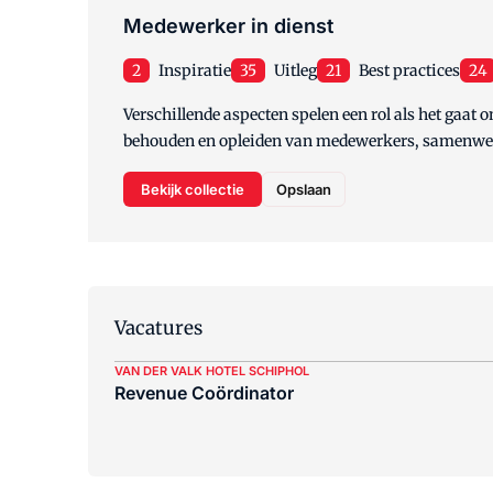
Medewerker in dienst
2
Inspiratie
35
Uitleg
21
Best practices
24
Verschillende aspecten spelen een rol als het gaat 
behouden en opleiden van medewerkers, samenwerk
Bekijk collectie
Opslaan
Vacatures
VAN DER VALK HOTEL SCHIPHOL
Revenue Coördinator