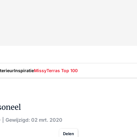
nterieur
Inspiratie
Missy
Terras Top 100
soneel
0
Gewijzigd: 02 mrt. 2020
Delen