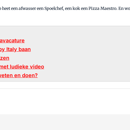
 Zo heet een afwasser een Spoelchef, een kok een Pizza Maestro. En 
cavacature
py Italy baan
ezen
met ludieke video
weten en doen?