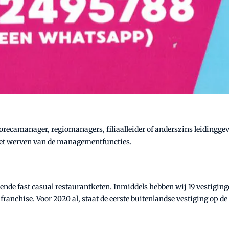
orecamanager, regiomanagers, filiaalleider of anderszins leidinggev
 het werven van de managementfuncties.
eiende fast casual restaurantketen. Inmiddels hebben wij 19 vestigin
nchise. Voor 2020 al, staat de eerste buitenlandse vestiging op de