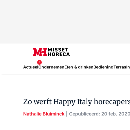
4
Actueel
Ondernemen
Eten & drinken
Bediening
Terras
I
Zo werft Happy Italy horecaper
Nathalie Bluiminck
Gepubliceerd: 20 feb. 202