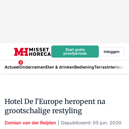
Start gratis
Inloggen
proefperiode
5
Actueel
Ondernemen
Eten & drinken
Bediening
Terras
Interieur
In
Hotel De l'Europe heropent na
grootschalige restyling
Demian van der Reijden
Gepubliceerd: 05 jun. 2020