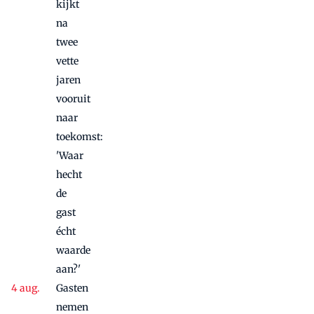
kijkt
na
twee
vette
jaren
vooruit
naar
toekomst:
'Waar
hecht
de
gast
écht
waarde
aan?'
Gasten
nemen