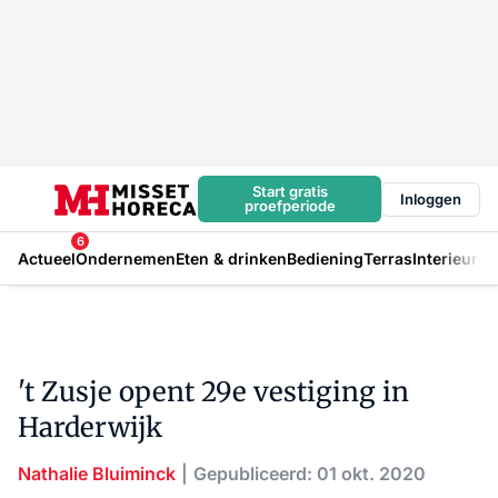
Start gratis
Inloggen
proefperiode
6
Actueel
Ondernemen
Eten & drinken
Bediening
Terras
Interieur
In
't Zusje opent 29e vestiging in
Harderwijk
Nathalie Bluiminck
Gepubliceerd: 01 okt. 2020