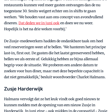
restaurants kunnen veel meer gasten ontvangen dan de nu
toegestane 30. Smits weigert echter om in shifts te gaan
werken. ‘We houden vast aan ons concept van avondvullend
dineren.
Dat deden we in juni ook
en doen we nu weer.
Hopelijk is het na drie weken voorbij.’
De Zusje-medewerkers hadden de ondankbare taak om heel
veel reserveringen weer af te bellen. ‘We hanteren het principe
last-in, first out. De gasten die het laatst gereserveerd hebben,
bellen we als eerste af. Gelukkig hebben ze bijna allemaal
begrip voor de situatie. We proberen een andere datum te
zoeken voor hun diner, maar met deze beperkte capaciteit is
dat niet gemakkelijk,’ besluit woordvoerder Charlot Halmans.
Zusje Harderwijk
Halmans vervolgt dat ze het leuk vindt ook goed nieuws te
kunnen melden met de opening van een nieuw Zusje in
Harderwijk. In juni ging - ook midden in de coronatijd - Zusje