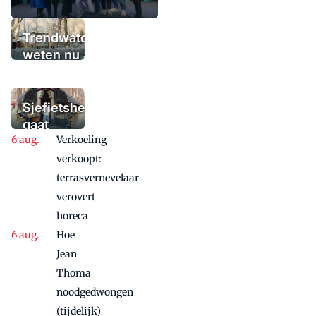
Trendwatchers
weten nu al wat
het winterterras
moet bieden:
'Iedere dag een
Sjefietshe
waaaaaanzinnige
gaat
aanbieding'
Verkoeling
vanwege
succes
verkoopt:
nog
terrasvernevelaar
maandje
verovert
door
horeca
Hoe
Jean
Thoma
noodgedwongen
(tijdelijk)