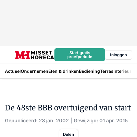
Start gratis
Inloggen
proefperiode
Actueel
Ondernemen
Eten & drinken
Bediening
Terras
Interieur
In
De 48ste BBB overtuigend van start
Gepubliceerd: 23 jan. 2002
Gewijzigd: 01 apr. 2015
Delen