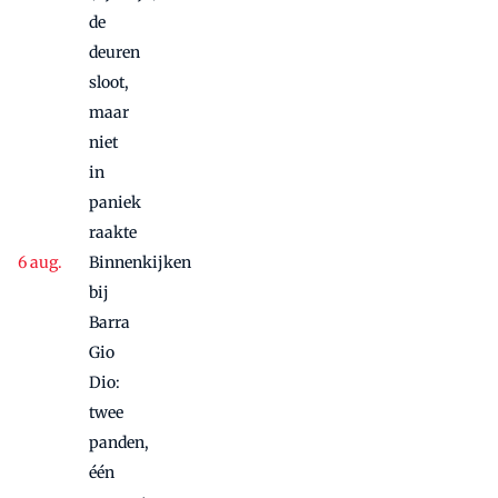
de
deuren
sloot,
maar
niet
in
paniek
raakte
Binnenkijken
bij
Barra
Gio
Dio:
twee
panden,
één