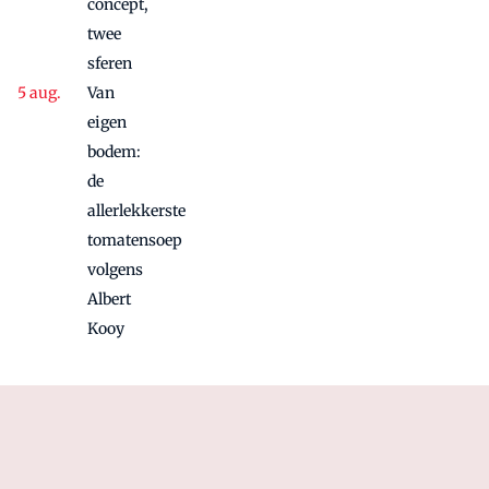
concept,
twee
sferen
Van
eigen
bodem:
de
allerlekkerste
tomatensoep
volgens
Albert
Kooy