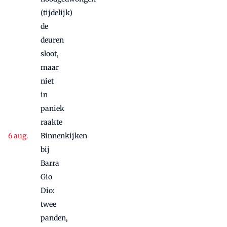
(tijdelijk)
de
deuren
sloot,
maar
niet
in
paniek
raakte
Binnenkijken
bij
Barra
Gio
Dio:
twee
panden,