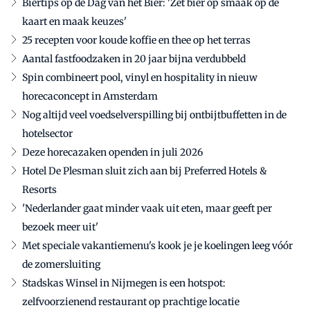
Biertips op de Dag van het Bier: 'Zet bier op smaak op de
kaart en maak keuzes'
25 recepten voor koude koffie en thee op het terras
Aantal fastfoodzaken in 20 jaar bijna verdubbeld
Spin combineert pool, vinyl en hospitality in nieuw
horecaconcept in Amsterdam
Nog altijd veel voedselverspilling bij ontbijtbuffetten in de
hotelsector
Deze horecazaken openden in juli 2026
Hotel De Plesman sluit zich aan bij Preferred Hotels &
Resorts
'Nederlander gaat minder vaak uit eten, maar geeft per
bezoek meer uit'
Met speciale vakantiemenu's kook je je koelingen leeg vóór
de zomersluiting
Stadskas Winsel in Nijmegen is een hotspot:
zelfvoorzienend restaurant op prachtige locatie