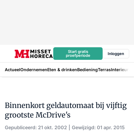
Start gratis
Inloggen
proefperiode
Actueel
Ondernemen
Eten & drinken
Bediening
Terras
Interieur
In
Binnenkort geldautomaat bij vijftig
grootste McDrive's
Gepubliceerd: 21 okt. 2002
Gewijzigd: 01 apr. 2015