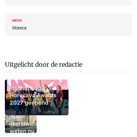
MEER
Horeca
Uitgelicht door de redactie
Inschrijving
Horecava Awards
2027 geopend
Trendwatchers
weten nu al wat