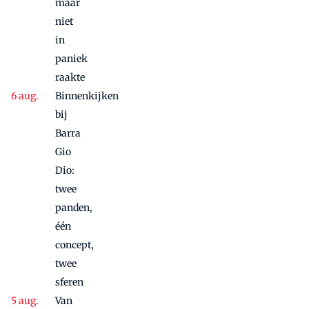
maar
niet
in
paniek
raakte
Binnenkijken
bij
Barra
Gio
Dio:
twee
panden,
één
concept,
twee
sferen
Van