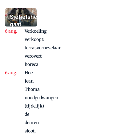
het winterterras
moet bieden:
'Iedere dag een
Sjefietshe
waaaaaanzinnige
gaat
aanbieding'
Verkoeling
vanwege
succes
verkoopt:
nog
terrasvernevelaar
maandje
verovert
door
horeca
Hoe
Jean
Thoma
noodgedwongen
(tijdelijk)
de
deuren
sloot,