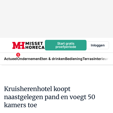
Start gratis
Inloggen
proefperiode
5
Actueel
Ondernemen
Eten & drinken
Bediening
Terras
Interieur
In
Kruisherenhotel koopt
naastgelegen pand en voegt 50
kamers toe