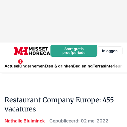
Start gratis
Inloggen
proefperiode
3
Actueel
Ondernemen
Eten & drinken
Bediening
Terras
Interieur
In
Restaurant Company Europe: 455
vacatures
Nathalie Bluiminck
Gepubliceerd: 02 mei 2022