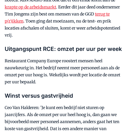
horeca. ABN AMRO stelt ook dat er een einde komt aan de
krapte op de arbeidsmarkt
. Eerder dit jaar deed ondernemer
Tim Jongens zijn best om mensen van de GGD
terug te
p(r)ikken
. Toen ging dat moeizaam, nu de test- en prik
locaties afschalen of sluiten, komt er weer arbeidspotentieel
vrij.
Uitgangspunt RCE: omzet per uur per week
Restaurant Company Europe roostert mensen heel
nauwkeurig in. Het bedrijf neemt meer personeel aan als de
omzet per uur hoog is. Wekelijks wordt per locatie de omzet
per uur bepaald.
Winst versus gastvrijheid
Ceo Van Halderen: 'Je kunt een bedrijf niet sturen op
jaarcijfers. Als de omzet per uur heel hoog is, dan gaan we
bijvoorbeeld meer personeel aannemen, anders gaat het ten
koste van gastvrijheid. Dat is een andere manier van