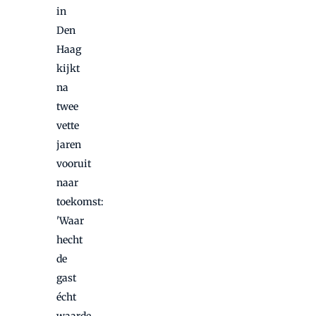
in
Den
Haag
kijkt
na
twee
vette
jaren
vooruit
naar
toekomst:
'Waar
hecht
de
gast
écht
waarde