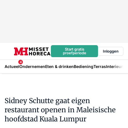
Start gratis
Inloggen
proefperiode
4
Actueel
Ondernemen
Eten & drinken
Bediening
Terras
Interieur
In
Sidney Schutte gaat eigen
restaurant openen in Maleisische
hoofdstad Kuala Lumpur